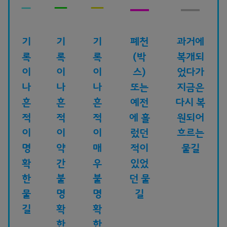
기
기
기
폐천
과거에
록
록
록
(박
복개되
이
이
이
스)
었다가
나
나
나
또는
지금은
흔
흔
흔
예전
다시 복
적
적
적
에 흘
원되어
이
이
이
렀던
흐르는
명
약
매
적이
물길
확
간
우
있었
한
불
불
던 물
물
명
명
길
길
확
확
한
한