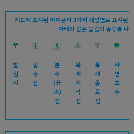
지도에 표시된 아이콘과 3가지 색깔별로 표시된 
아래와 같은 물길의 종류를 나
발
합
분
복
복
자
원
수
수
개
개
연
지
점
(分
시
종
호
水)
작
료
수
점
점
점